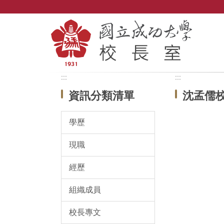
跳
到
主
要
內
容
區
:::
:::
資訊分類清單
沈孟儒
學歷
現職
經歷
組織成員
校長專文